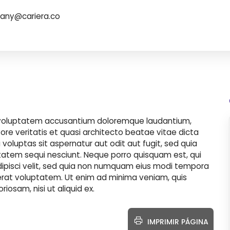
any@cariera.co
it voluptatem accusantium doloremque laudantium,
re veritatis et quasi architecto beatae vitae dicta
oluptas sit aspernatur aut odit aut fugit, sed quia
tatem sequi nesciunt. Neque porro quisquam est, qui
dipisci velit, sed quia non numquam eius modi tempora
rat voluptatem. Ut enim ad minima veniam, quis
iosam, nisi ut aliquid ex.
IMPRIMIR PÁGINA