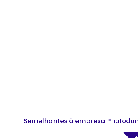
GRAFICA SANTO EXPEDITO
Quadra 112 Sul Avenida NS 10, Plan
Diretor Sul, Palmas, TO
4 Vagas
Semelhantes à empresa Photodu