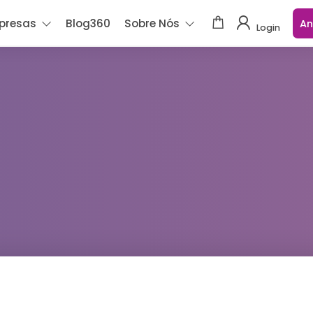
presas
Blog360
Sobre Nós
An
Login