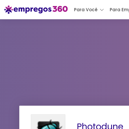
Para Você
Para Em
Photodune