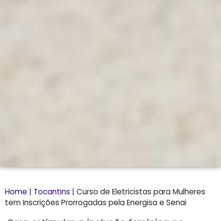
Home
|
Tocantins
|
Curso de Eletricistas para Mulheres
tem Inscrições Prorrogadas pela Energisa e Senai