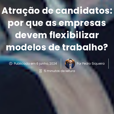
Atração de candidatos:
por que as empresas
devem flexibilizar
modelos de trabalho?
Publicado em
6 junho, 2024
Por
Pedro Siqueira
5 minutos de leitura