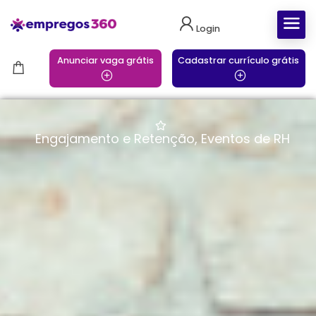
Login
Anunciar vaga grátis
Cadastrar currículo grátis
Engajamento e Retenção
,
Eventos de RH