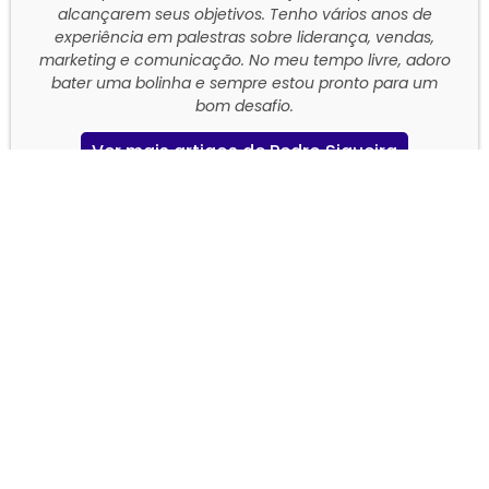
alcançarem seus objetivos. Tenho vários anos de
experiência em palestras sobre liderança, vendas,
marketing e comunicação. No meu tempo livre, adoro
bater uma bolinha e sempre estou pronto para um
bom desafio.
Ver mais artigos de Pedro Siqueira
Últimos Artigos
Como responder: “Por que
devemos te contratar?”
Pedro Siqueira
7 de junho de 2024