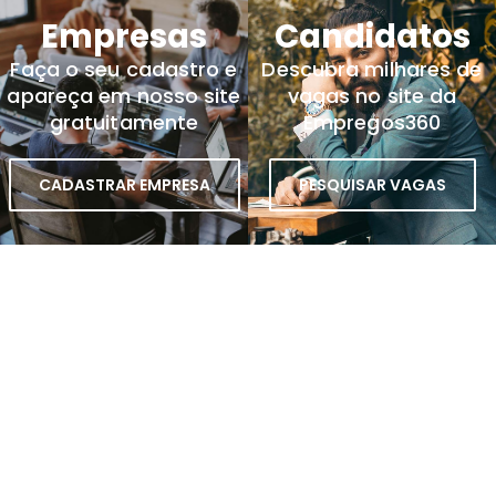
Empresas
Candidatos
Faça o seu cadastro e
Descubra milhares de
apareça em nosso site
vagas no site da
gratuitamente
Empregos360
CADASTRAR EMPRESA
PESQUISAR VAGAS
VEJA TAMBÉM