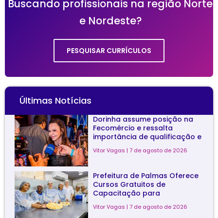
Buscando profissionais na região Norte
e Nordeste?
PESQUISAR CURRÍCULOS
Últimas Notícias
Dorinha assume posição na
Fecomércio e ressalta
importância de qualificação e
colaboração com o setor
Vitor Vagas
7 de agosto de 2026
produtivo
Prefeitura de Palmas Oferece
Cursos Gratuitos de
Capacitação para
Beneficiários do Minha Casa,
Vitor Vagas
7 de agosto de 2026
Minha Vida