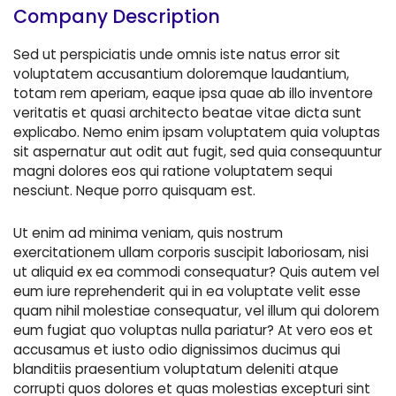
Company Description
Sed ut perspiciatis unde omnis iste natus error sit
voluptatem accusantium doloremque laudantium,
totam rem aperiam, eaque ipsa quae ab illo inventore
veritatis et quasi architecto beatae vitae dicta sunt
explicabo. Nemo enim ipsam voluptatem quia voluptas
sit aspernatur aut odit aut fugit, sed quia consequuntur
magni dolores eos qui ratione voluptatem sequi
nesciunt. Neque porro quisquam est.
Ut enim ad minima veniam, quis nostrum
exercitationem ullam corporis suscipit laboriosam, nisi
ut aliquid ex ea commodi consequatur? Quis autem vel
eum iure reprehenderit qui in ea voluptate velit esse
quam nihil molestiae consequatur, vel illum qui dolorem
eum fugiat quo voluptas nulla pariatur? At vero eos et
accusamus et iusto odio dignissimos ducimus qui
blanditiis praesentium voluptatum deleniti atque
corrupti quos dolores et quas molestias excepturi sint