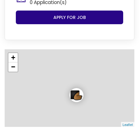
0 Application(s)
APPLY FOR JOB
+
−
Leaflet