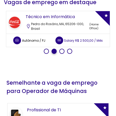
Vagas de emprego em destaque
Supervisor de Vendas
Luiz Eduardo Magalhes, Pojuca - BA, 48120-000,
Brasil
Efetivo CLT
Salary
A Combinar
Semelhante a vaga de emprego
para Operador de Máquinas
Auxiliar de CPD