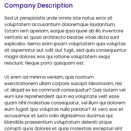
Company Description
Sed ut perspiciatis unde omnis iste natus error sit
voluptatem accusantium doloremque laudantium,
totam rem aperiam, eaque ipsa quae ab illo inventore
veritatis et quasi architecto beatae vitae dicta sunt
explicabo. Nemo enim ipsam voluptatem quia voluptas
sit aspernatur aut odit aut fugit, sed quia consequuntur
magni dolores eos qui ratione voluptatem sequi
nesciunt. Neque porro quisquam est.
Ut enim ad minima veniam, quis nostrum
exercitationem ullam corporis suscipit laboriosam, nisi
ut aliquid ex ea commodi consequatur? Quis autem vel
eum iure reprehenderit qui in ea voluptate velit esse
quam nihil molestiae consequatur, vel illum qui dolorem
eum fugiat quo voluptas nulla pariatur? At vero eos et
accusamus et iusto odio dignissimos ducimus qui
blanditiis praesentium voluptatum deleniti atque
corrupti quos dolores et quas molestias excepturi sint