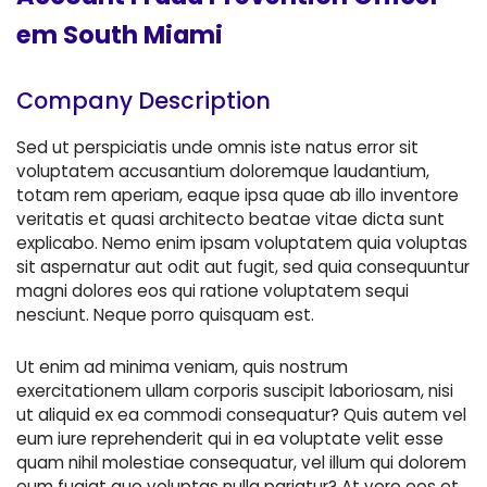
em South Miami
Company Description
Sed ut perspiciatis unde omnis iste natus error sit
voluptatem accusantium doloremque laudantium,
totam rem aperiam, eaque ipsa quae ab illo inventore
veritatis et quasi architecto beatae vitae dicta sunt
explicabo. Nemo enim ipsam voluptatem quia voluptas
sit aspernatur aut odit aut fugit, sed quia consequuntur
magni dolores eos qui ratione voluptatem sequi
nesciunt. Neque porro quisquam est.
Ut enim ad minima veniam, quis nostrum
exercitationem ullam corporis suscipit laboriosam, nisi
ut aliquid ex ea commodi consequatur? Quis autem vel
eum iure reprehenderit qui in ea voluptate velit esse
quam nihil molestiae consequatur, vel illum qui dolorem
eum fugiat quo voluptas nulla pariatur? At vero eos et