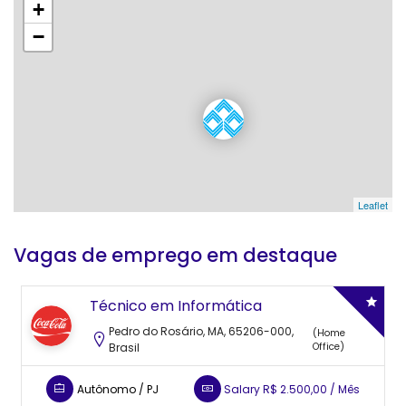
+
−
Leaflet
Vagas de emprego em destaque
Supervisor de Vendas
Luiz Eduardo Magalhes, Pojuca - BA, 48120-000,
Brasil
Efetivo CLT
Salary
A Combinar