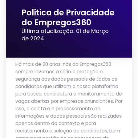
Política de Privacidade
do Empregos360
Última atualização: 01 de Março
de 2024
Há mais de 20 anos, nós da Empregos360
sempre levamos a sério a proteção e
segurança dos dados pessoais de todos os
candidatos que utilizam a nossa plataforma
para busca, candidatura e monitoramento de
vagas abertas por empresas anunciantes. Por
isso, a coleta e o processamento de
informações e dados pessoais são realizados
apenas dentro do contexto e para
recrutamento e seleção de candidatos, bem